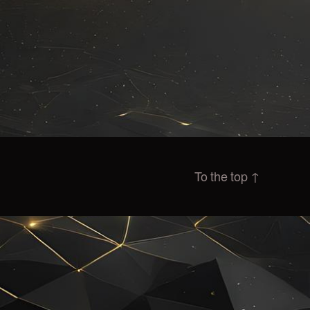
To the top
↑