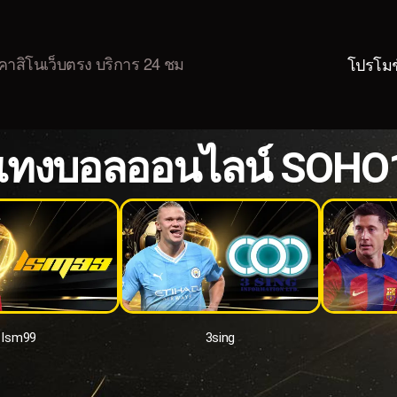
คาสิโนเว็บตรง บริการ 24 ชม
โปรโมช
แทงบอลออนไลน์ SOHO
lsm99
3sing