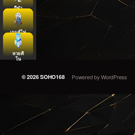
กีฬา
เกมส์ไพ่
หวยคี
โน
© 2026
SOHO168
Powered by WordPress